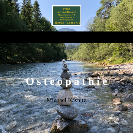
O s t e o p a t h i e
Michael Kasnitz