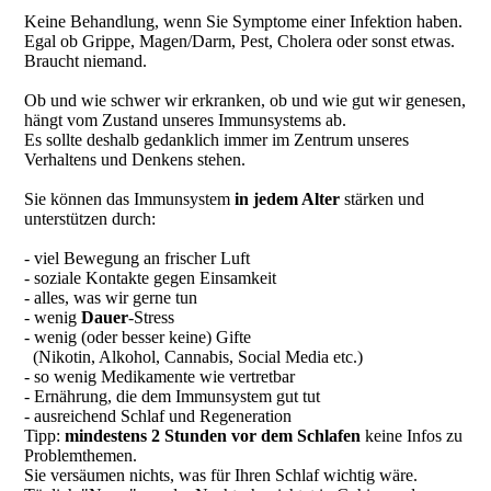
Keine Behandlung, wenn Sie Symptome einer Infektion haben.
Egal ob Grippe, Magen/Darm, Pest, Cholera oder sonst etwas.
Braucht niemand.
Ob und wie schwer wir erkranken, ob und wie gut wir genesen,
hängt vom Zustand unseres Immunsystems ab.
Es sollte deshalb gedanklich immer im Zentrum unseres
Verhaltens und Denkens stehen.
Sie können das Immunsystem
in jedem Alter
stärken und
unterstützen durch:
- viel Bewegung an frischer Luft
- soziale Kontakte gegen Einsamkeit
- alles, was wir gerne tun
- wenig
Dauer
-Stress
- wenig (oder besser keine) Gifte
(Nikotin, Alkohol, Cannabis, Social Media etc.)
- so wenig Medikamente wie vertretbar
- Ernährung, die dem Immunsystem gut tut
- ausreichend Schlaf und Regeneration
Tipp:
mindestens 2 Stunden vor dem Schlafen
keine Infos zu
Problemthemen.
Sie versäumen nichts, was für Ihren Schlaf wichtig wäre.